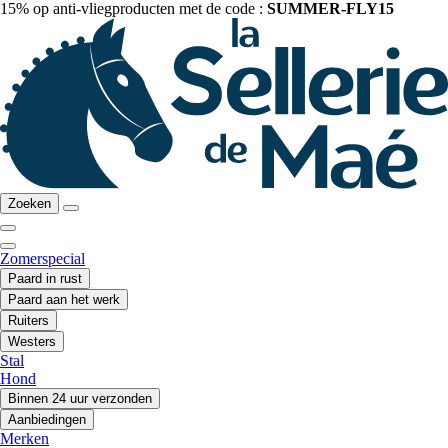
15% op anti-vliegproducten met de code :
SUMMER-FLY15
Zoeken
Zomerspecial
Paard in rust
Paard aan het werk
Ruiters
Westers
Stal
Hond
Binnen 24 uur verzonden
Aanbiedingen
Merken