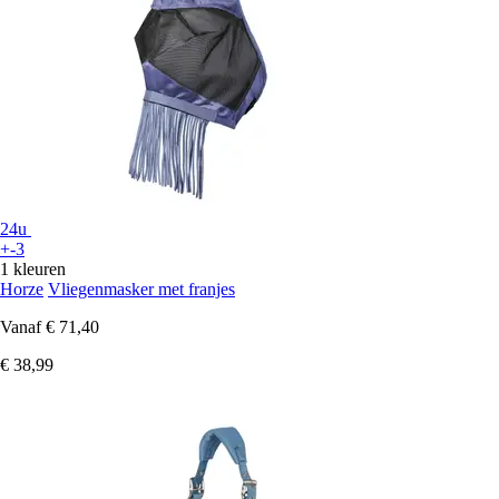
24u
+-3
1 kleuren
Horze
Vliegenmasker met franjes
Vanaf
€ 71,40
€ 38,99