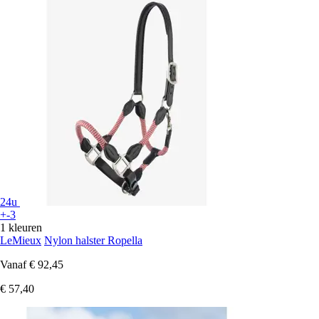
24u
+-3
1 kleuren
LeMieux
Nylon halster Ropella
Vanaf
€ 92,45
€ 57,40