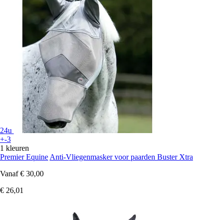
24u
+-3
1 kleuren
Premier Equine
Anti-Vliegenmasker voor paarden Buster Xtra
Vanaf
€ 30,00
€ 26,01