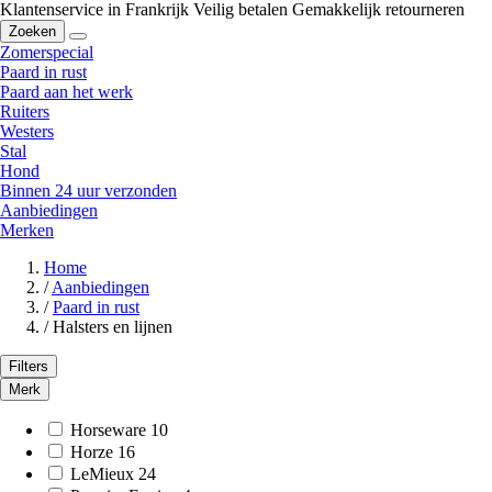
Klantenservice in Frankrijk
Veilig betalen
Gemakkelijk retourneren
Zoeken
Zomerspecial
Paard in rust
Paard aan het werk
Ruiters
Westers
Stal
Hond
Binnen 24 uur verzonden
Aanbiedingen
Merken
Home
/
Aanbiedingen
/
Paard in rust
/
Halsters en lijnen
Filters
Merk
Horseware
10
Horze
16
LeMieux
24