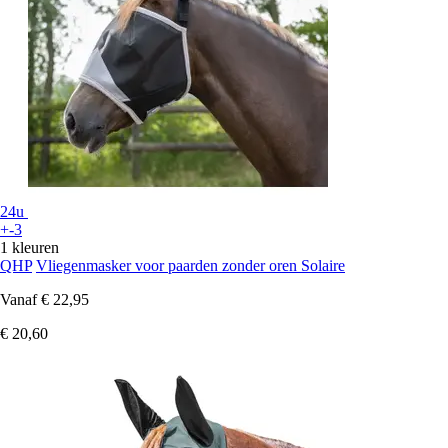
24u
+-3
1 kleuren
QHP
Vliegenmasker voor paarden zonder oren Solaire
Vanaf
€ 22,95
€ 20,60