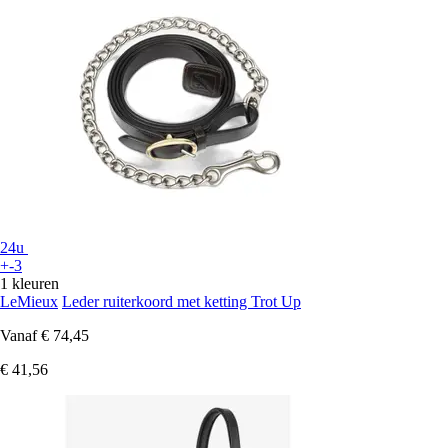
24u
+-3
1 kleuren
LeMieux
Leder ruiterkoord met ketting Trot Up
Vanaf
€ 74,45
€ 41,56