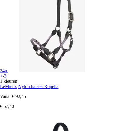
24u
+-3
1 kleuren
LeMieux
Nylon halster Ropella
Vanaf
€ 92,45
€ 57,40