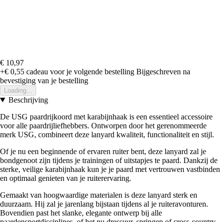
€ 10,97
+€ 0,55
cadeau voor je volgende bestelling
Bijgeschreven na
bevestiging van je bestelling
Loading...
Beschrijving
De USG paardrijkoord met karabijnhaak is een essentieel accessoire
voor alle paardrijliefhebbers. Ontworpen door het gerenommeerde
merk USG, combineert deze lanyard kwaliteit, functionaliteit en stijl.
Of je nu een beginnende of ervaren ruiter bent, deze lanyard zal je
bondgenoot zijn tijdens je trainingen of uitstapjes te paard. Dankzij de
sterke, veilige karabijnhaak kun je je paard met vertrouwen vastbinden
en optimaal genieten van je ruiterervaring.
Gemaakt van hoogwaardige materialen is deze lanyard sterk en
duurzaam. Hij zal je jarenlang bijstaan tijdens al je ruiteravonturen.
Bovendien past het slanke, elegante ontwerp bij alle
paardensportdisciplines, of het nu dressuur, springen of cross-country