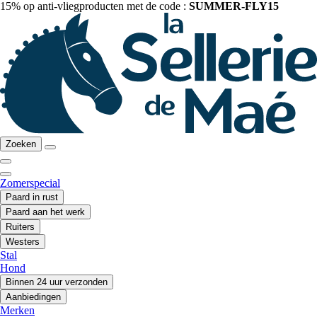
15% op anti-vliegproducten met de code :
SUMMER-FLY15
Zoeken
Zomerspecial
Paard in rust
Paard aan het werk
Ruiters
Westers
Stal
Hond
Binnen 24 uur verzonden
Aanbiedingen
Merken