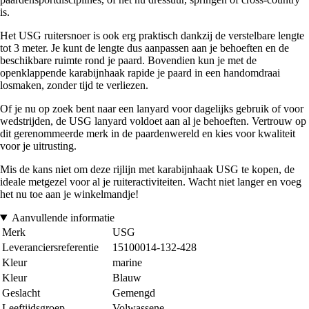
is.
Het USG ruitersnoer is ook erg praktisch dankzij de verstelbare lengte
tot 3 meter. Je kunt de lengte dus aanpassen aan je behoeften en de
beschikbare ruimte rond je paard. Bovendien kun je met de
openklappende karabijnhaak rapide je paard in een handomdraai
losmaken, zonder tijd te verliezen.
Of je nu op zoek bent naar een lanyard voor dagelijks gebruik of voor
wedstrijden, de USG lanyard voldoet aan al je behoeften. Vertrouw op
dit gerenommeerde merk in de paardenwereld en kies voor kwaliteit
voor je uitrusting.
Mis de kans niet om deze rijlijn met karabijnhaak USG te kopen, de
ideale metgezel voor al je ruiteractiviteiten. Wacht niet langer en voeg
het nu toe aan je winkelmandje!
Aanvullende informatie
Merk
USG
Leveranciersreferentie
15100014-132-428
Kleur
marine
Kleur
Blauw
Geslacht
Gemengd
Leeftijdsgroep
Volwassene