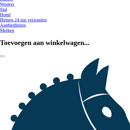
Westers
Stal
Hond
Binnen 24 uur verzonden
Aanbiedingen
Merken
Toevoegen aan winkelwagen...