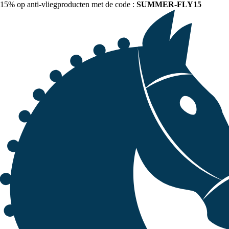
15% op anti-vliegproducten met de code :
SUMMER-FLY15