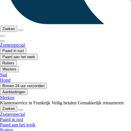
Zoeken
Zomerspecial
Paard in rust
Paard aan het werk
Ruiters
Westers
Stal
Hond
Binnen 24 uur verzonden
Aanbiedingen
Merken
Klantenservice in Frankrijk
Veilig betalen
Gemakkelijk retourneren
Zoeken
Zomerspecial
Paard in rust
Paard aan het werk
Ruiters