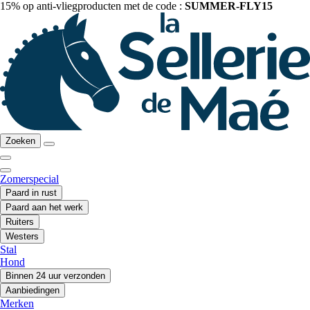
15% op anti-vliegproducten met de code :
SUMMER-FLY15
Zoeken
Zomerspecial
Paard in rust
Paard aan het werk
Ruiters
Westers
Stal
Hond
Binnen 24 uur verzonden
Aanbiedingen
Merken