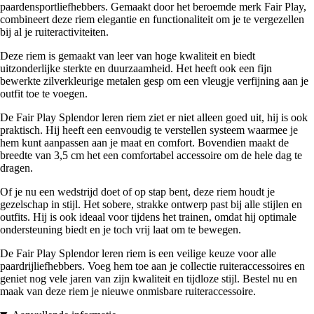
paardensportliefhebbers. Gemaakt door het beroemde merk Fair Play,
combineert deze riem elegantie en functionaliteit om je te vergezellen
bij al je ruiteractiviteiten.
Deze riem is gemaakt van leer van hoge kwaliteit en biedt
uitzonderlijke sterkte en duurzaamheid. Het heeft ook een fijn
bewerkte zilverkleurige metalen gesp om een vleugje verfijning aan je
outfit toe te voegen.
De Fair Play Splendor leren riem ziet er niet alleen goed uit, hij is ook
praktisch. Hij heeft een eenvoudig te verstellen systeem waarmee je
hem kunt aanpassen aan je maat en comfort. Bovendien maakt de
breedte van 3,5 cm het een comfortabel accessoire om de hele dag te
dragen.
Of je nu een wedstrijd doet of op stap bent, deze riem houdt je
gezelschap in stijl. Het sobere, strakke ontwerp past bij alle stijlen en
outfits. Hij is ook ideaal voor tijdens het trainen, omdat hij optimale
ondersteuning biedt en je toch vrij laat om te bewegen.
De Fair Play Splendor leren riem is een veilige keuze voor alle
paardrijliefhebbers. Voeg hem toe aan je collectie ruiteraccessoires en
geniet nog vele jaren van zijn kwaliteit en tijdloze stijl. Bestel nu en
maak van deze riem je nieuwe onmisbare ruiteraccessoire.