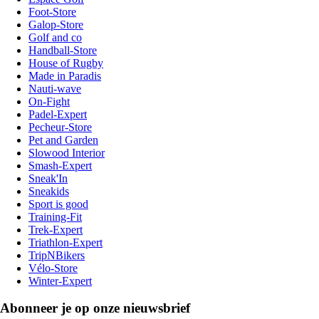
Foot-Store
Galop-Store
Golf and co
Handball-Store
House of Rugby
Made in Paradis
Nauti-wave
On-Fight
Padel-Expert
Pecheur-Store
Pet and Garden
Slowood Interior
Smash-Expert
Sneak'In
Sneakids
Sport is good
Training-Fit
Trek-Expert
Triathlon-Expert
TripNBikers
Vélo-Store
Winter-Expert
Abonneer je op onze nieuwsbrief