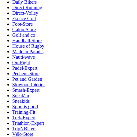
Daily Bikers
Direct Running
Direct-Volley
Espace Golf
Foot-Store
Galop-Store
Golf and co
Handball-Store
House of Rugby
Made in Paradis
Nauti-wave
On-Fight
Padel-Expert
Pecheur-Store
Pet and Garden
Slowood Interior
Smash-Expert
Sneak'In
Sneakids
Sport is good
Training-Fit
Trek-Expert
Triathlon-Expert
TripNBikers
Vélo-Store