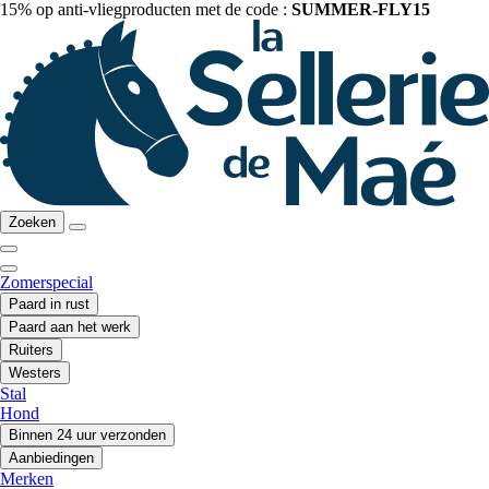
15% op anti-vliegproducten met de code :
SUMMER-FLY15
Zoeken
Zomerspecial
Paard in rust
Paard aan het werk
Ruiters
Westers
Stal
Hond
Binnen 24 uur verzonden
Aanbiedingen
Merken