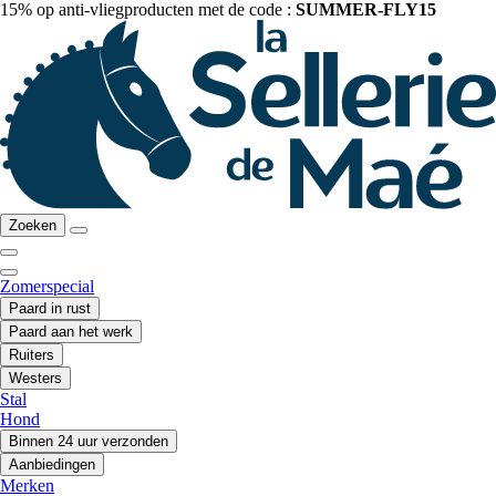
15% op anti-vliegproducten met de code :
SUMMER-FLY15
Zoeken
Zomerspecial
Paard in rust
Paard aan het werk
Ruiters
Westers
Stal
Hond
Binnen 24 uur verzonden
Aanbiedingen
Merken