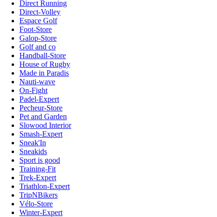
Direct Running
Direct-Volley
Espace Golf
Foot-Store
Galop-Store
Golf and co
Handball-Store
House of Rugby
Made in Paradis
Nauti-wave
On-Fight
Padel-Expert
Pecheur-Store
Pet and Garden
Slowood Interior
Smash-Expert
Sneak'In
Sneakids
Sport is good
Training-Fit
Trek-Expert
Triathlon-Expert
TripNBikers
Vélo-Store
Winter-Expert