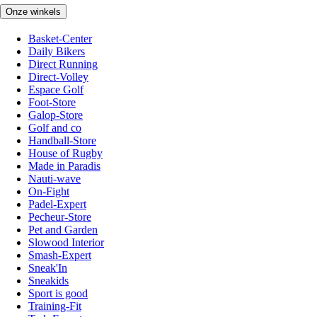
Onze winkels
Basket-Center
Daily Bikers
Direct Running
Direct-Volley
Espace Golf
Foot-Store
Galop-Store
Golf and co
Handball-Store
House of Rugby
Made in Paradis
Nauti-wave
On-Fight
Padel-Expert
Pecheur-Store
Pet and Garden
Slowood Interior
Smash-Expert
Sneak'In
Sneakids
Sport is good
Training-Fit