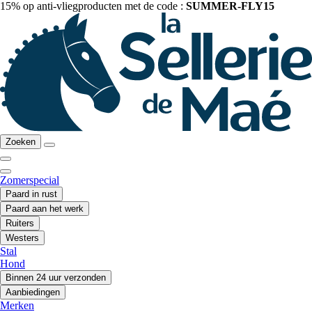
15% op anti-vliegproducten met de code :
SUMMER-FLY15
Zoeken
Zomerspecial
Paard in rust
Paard aan het werk
Ruiters
Westers
Stal
Hond
Binnen 24 uur verzonden
Aanbiedingen
Merken