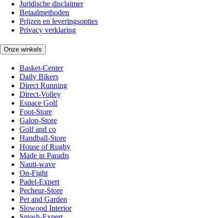
Juridische disclaimer
Betaalmethoden
Prijzen en leveringsopties
Privacy verklaring
Onze winkels
Basket-Center
Daily Bikers
Direct Running
Direct-Volley
Espace Golf
Foot-Store
Galop-Store
Golf and co
Handball-Store
House of Rugby
Made in Paradis
Nauti-wave
On-Fight
Padel-Expert
Pecheur-Store
Pet and Garden
Slowood Interior
Smash-Expert