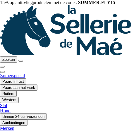
15% op anti-vliegproducten met de code :
SUMMER-FLY15
Zoeken
Zomerspecial
Paard in rust
Paard aan het werk
Ruiters
Westers
Stal
Hond
Binnen 24 uur verzonden
Aanbiedingen
Merken