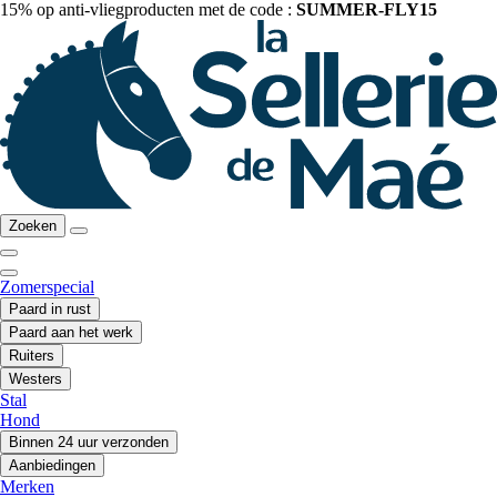
15% op anti-vliegproducten met de code :
SUMMER-FLY15
Zoeken
Zomerspecial
Paard in rust
Paard aan het werk
Ruiters
Westers
Stal
Hond
Binnen 24 uur verzonden
Aanbiedingen
Merken