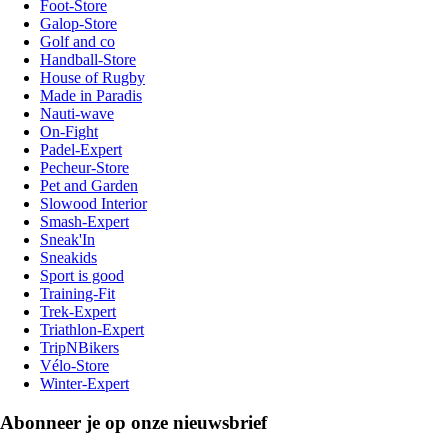
Foot-Store
Galop-Store
Golf and co
Handball-Store
House of Rugby
Made in Paradis
Nauti-wave
On-Fight
Padel-Expert
Pecheur-Store
Pet and Garden
Slowood Interior
Smash-Expert
Sneak'In
Sneakids
Sport is good
Training-Fit
Trek-Expert
Triathlon-Expert
TripNBikers
Vélo-Store
Winter-Expert
Abonneer je op onze nieuwsbrief