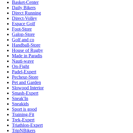
Basket-Center
Daily Bikers
Direct Running
Direct-Volley
Espace Golf
Foot-Store
Galop-Store
Golf and co
Handball-Store
House of Rugby
Made in Paradis
Nauti-wave
On-Fight
Padel-Expert
Pecheur-Store
Pet and Garden
Slowood Interior
Smash-Expert
Sneak'In
Sneakids
Sport is good
Training-Fit
Trek-Expert
Triathlon-Expert
TripNBikers