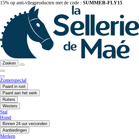
15% op anti-vliegproducten met de code :
SUMMER-FLY15
Zoeken
Zomerspecial
Paard in rust
Paard aan het werk
Ruiters
Westers
Stal
Hond
Binnen 24 uur verzonden
Aanbiedingen
Merken