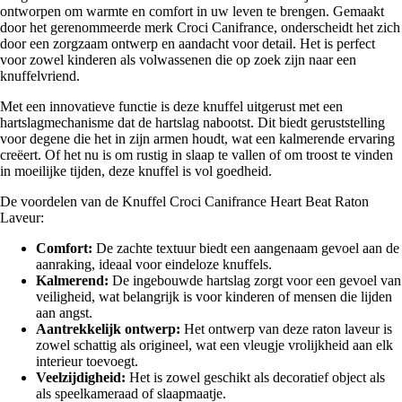
ontworpen om warmte en comfort in uw leven te brengen. Gemaakt
door het gerenommeerde merk Croci Canifrance, onderscheidt het zich
door een zorgzaam ontwerp en aandacht voor detail. Het is perfect
voor zowel kinderen als volwassenen die op zoek zijn naar een
knuffelvriend.
Met een innovatieve functie is deze knuffel uitgerust met een
hartslagmechanisme dat de hartslag nabootst. Dit biedt geruststelling
voor degene die het in zijn armen houdt, wat een kalmerende ervaring
creëert. Of het nu is om rustig in slaap te vallen of om troost te vinden
in moeilijke tijden, deze knuffel is vol goedheid.
De voordelen van de Knuffel Croci Canifrance Heart Beat Raton
Laveur:
Comfort:
De zachte textuur biedt een aangenaam gevoel aan de
aanraking, ideaal voor eindeloze knuffels.
Kalmerend:
De ingebouwde hartslag zorgt voor een gevoel van
veiligheid, wat belangrijk is voor kinderen of mensen die lijden
aan angst.
Aantrekkelijk ontwerp:
Het ontwerp van deze raton laveur is
zowel schattig als origineel, wat een vleugje vrolijkheid aan elk
interieur toevoegt.
Veelzijdigheid:
Het is zowel geschikt als decoratief object als
als speelkameraad of slaapmaatje.