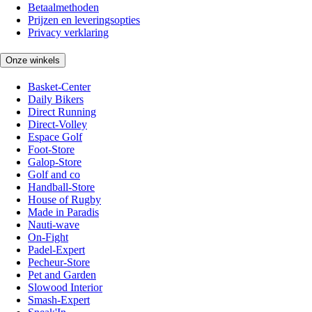
Betaalmethoden
Prijzen en leveringsopties
Privacy verklaring
Onze winkels
Basket-Center
Daily Bikers
Direct Running
Direct-Volley
Espace Golf
Foot-Store
Galop-Store
Golf and co
Handball-Store
House of Rugby
Made in Paradis
Nauti-wave
On-Fight
Padel-Expert
Pecheur-Store
Pet and Garden
Slowood Interior
Smash-Expert