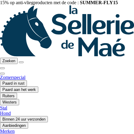
15% op anti-vliegproducten met de code :
SUMMER-FLY15
Zoeken
Zomerspecial
Paard in rust
Paard aan het werk
Ruiters
Westers
Stal
Hond
Binnen 24 uur verzonden
Aanbiedingen
Merken